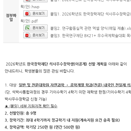
획(안).hwp
붙임1. 2026학년도 한국장학재단 석사우수장학금(
첨부파
일
획(안).pdf
붙임2. 연구활동실적 관련 엑셀 양식(메일 제출).xl
붙임3. 한국연구재단 BK21+ 우수국제학술대회 목록
2026학년도
한국장학재단 석사우수장학생(이공계) 선발 계획
을 아래와 같이
안내드리니, 학생분들의 많은 관심 바랍니다.
1. 대상:
일반 및 전문대학원 자연과학 • 공학계열 학과(전공) 내국인 전일제 
(단, 석박사통합과정의 경우 기이수학기 4학기 미만 재학생 한정/기이수학기 4
박사우수장학금 신청 가능)
★ (붙임) 세부 지원자격 확인 필수
2. 선발인원: 총 9명
3. 장학기간: 최대 4학기까지 정규학기 내 지원(계속지원 요건 충족 필요)
4. 장학금액: 학기당 250만 원 (연간 500만 원)