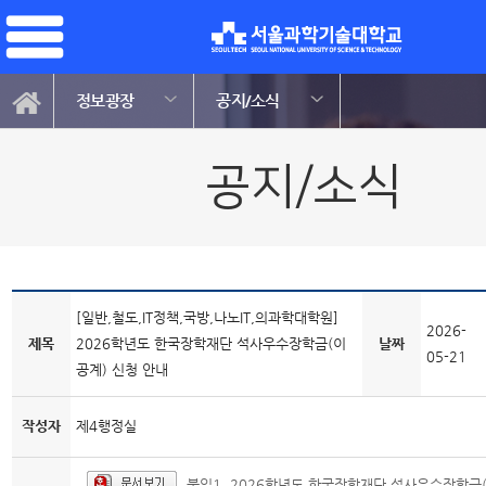
정보광장
공지/소식
공지/소식
[일반,철도,IT정책,국방,나노IT,의과학대학원]
2026-
제목
2026학년도 한국장학재단 석사우수장학금(이
날짜
05-21
공계) 신청 안내
작성자
제4행정실
붙임1. 2026학년도 한국장학재단 석사우수장학금(