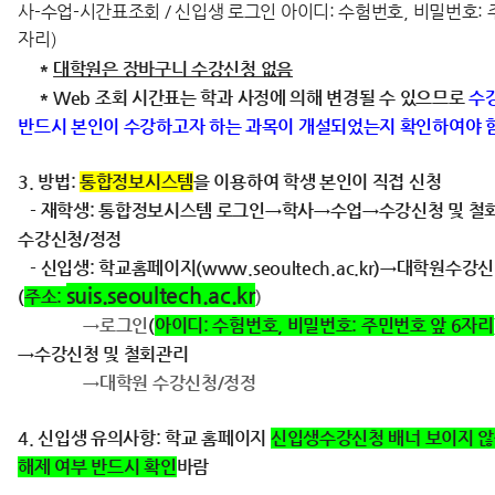
사-수업-시간표조회 / 신입생 로그인 아이디: 수험번호, 비밀번호: 
자리)
*
대학원은 장바구니 수강신청 없음
* Web 조회 시간표는 학과 사정에 의해 변경될 수 있으므로
수
반드시 본인이 수강하고자 하는 과목이 개설되었는지 확인하여야 
3. 방법:
통합정보시스템
을 이용하여 학생 본인이 직접 신청
- 재학생: 통합정보시스템 로그인→학사→수업→수강신청 및 
수강신청/정정
- 신입생: 학교홈페이지(www.seoultech.ac.kr)→대학원수강
suis.seoultech.ac.kr
(
주소:
)
→
로그인
(
아이디: 수험번호, 비밀번호: 주민번호 앞 6자리
→수강신청 및 철회관리
→대학원 수강신청/정정
4. 신입생 유의사항: 학교 홈페이지
신입생수강신청 배너 보이지 
해제 여부 반드시 확인
바람