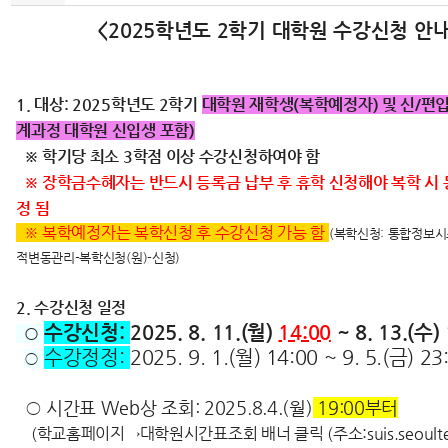
<2025학년도 2학기 대학원 수강신청 안내
1. 대상: 2025학년도 2학기
대학원 재학생(복학예정자) 및 신/편
계과정 대학원 신입생 포함)
※ 학기당 최소 3학점 이상 수강신청하여야 함
※ 장학금수혜자는 반드시 등록금 납부 후 휴학 신청해야 복학 시
정 됨
※
복학예정자는 복학신청 후 수강신청 가능 함
(복학신청: 통합정보시
적변동관리-복학신청(원)-신청)
2. 수강신청 일정
수강신청:
2025. 8. 11.(월)
14:00
~ 8. 13.(수)
○
수강정
정:
2025. 9. 1.(월) 14:00 ~ 9. 5.(금) 23
○
○ 시간표 Web상 조회: 2025.8.4.(월)
19:00부터
(학교홈페이지
→대학원시간표조회 배너 클릭 (주소:
suis.seoult