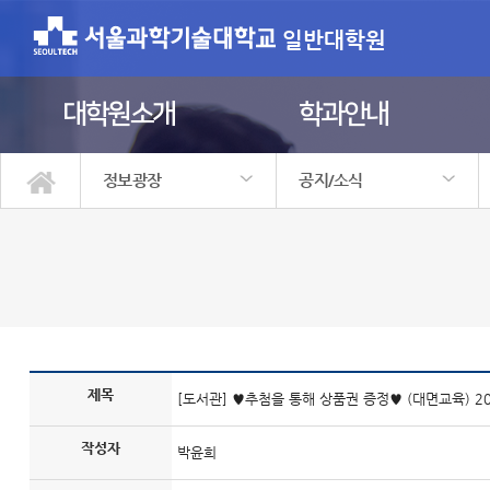
일반대학원
대학원소개
학과안내
정보광장
공지/소식
대학원소개
학과안내
학사정보
입학안내
정보광장
원우회
공지/소식
행사갤러리
정보자료실
자주하는질문
제목
[도서관] ♥추첨을 통해 상품권 증정♥ (대면교육) 2
작성자
박윤희