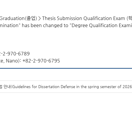
 Graduation(졸업) > Thesis Submission Qualification 
mination" has been changed to "Degree Qualification Examin
82-2-970-6789
nce, Nano): +82-2-970-6795
ines for Dissertation Defense in the spring semester of 2026