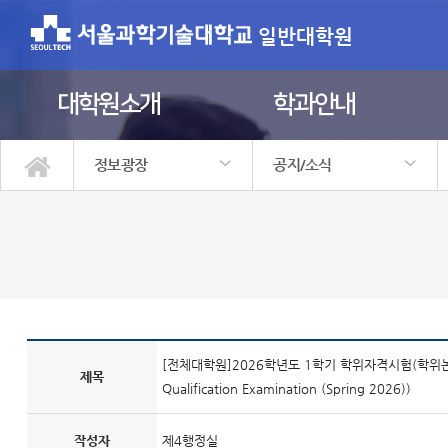
일반대학원
대학원소개
학과안내
정보광장
공지/소식
대학원소개
학과안내
학사정보
입학안내
정보광장
원우회
공지/소식
행사갤러리
정보자료실
자주하는질문
[전체대학원]2026학년도 1학기 학위자격시험(학위논문제출
제목
Qualification Examination (Spring 2026))
작성자
제4행정실