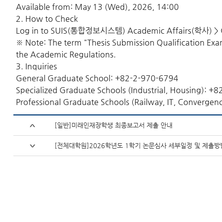
Available from: May 13 (Wed), 2026, 14:00
2. How to Check
Log in to SUIS(통합정보시스템) Academic Affairs(학사) >
※ Note: The term "Thesis Submission Qualification Exa
the Academic Regulations.
3. Inquiries
General Graduate School: +82-2-970-6794
Specialized Graduate Schools (Industrial, Housing): +
Professional Graduate Schools (Railway, IT, Converge
[일반]미래인재장학생 최종보고서 제출 안내
[전체대학원]2026학년도 1학기 논문심사 세부일정 및 제출방법 안내(Guidel