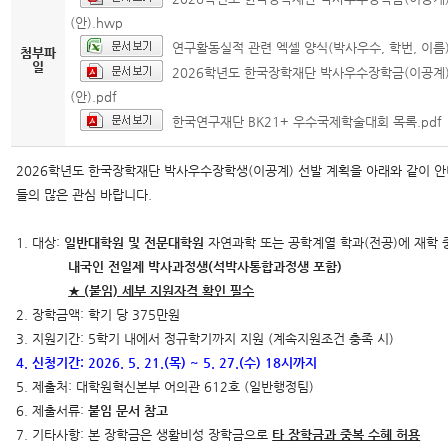
(안).hwp
연구활동실적 관련 엑셀 양식(박사우수, 학번, 이름).
첨부파
일
2026학년도 한국장학재단 박사우수장학금(이공계)
(안).pdf
한국연구재단 BK21+ 우수국제학술대회 목록.pdf
2026학년도 한국장학재단 박사우수장학생(이공계) 선발 계획을 아래와 같이 안
들의 많은 관심 바랍니다.
1. 대상:
일반대학원 및 전문대학원
자연과학 또는 공학계열 학과(전공)에 재학 
내국인 전일제 박사과정생(석박사통합과정생 포함)
★ (붙임) 세부 지원자격 확인 필수
2. 장학금액: 학기 당 375만원
3. 지원기간: 5학기 내에서 정규학기까지 지원 (계속지원조건 충족 시)
4. 신청기간: 2026. 5. 21.(목) ~ 5. 27.(수) 18시까지
5. 제출처: 대학원혁신본부 어의관 612호 (일반행정팀)
6. 제출서류:
붙임 문서 참고
7. 기타사항: 본 장학금은 생활비성 장학금으로
타 장학금과 중복 수혜 허용