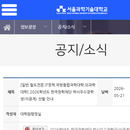
정보광장
공지/소식
공지/소식
[일반,철도전문,IT정책,국방융합과학대학,의과학
2026-
제목
대학] 2026학년도 한국장학재단 박사우수장학
날짜
05-21
생(이공계) 선발 안내
작성자
대학원행정실
2026학년도 한국장학재단 박사우수장학금(이공계)