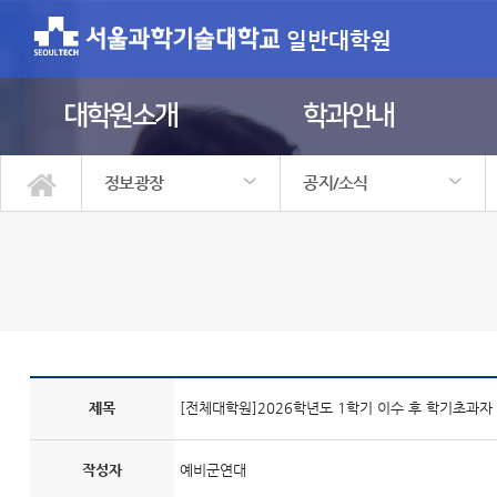
일반대학원
대학원소개
학과안내
정보광장
공지/소식
대학원소개
학과안내
학사정보
입학안내
정보광장
원우회
공지/소식
행사갤러리
정보자료실
자주하는질문
제목
[전체대학원]2026학년도 1학기 이수 후 학기초과자
작성자
예비군연대