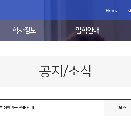
Home
|
S
학사정보
입학안내
공지/소식
 학생예비군 전출 안내
날짜