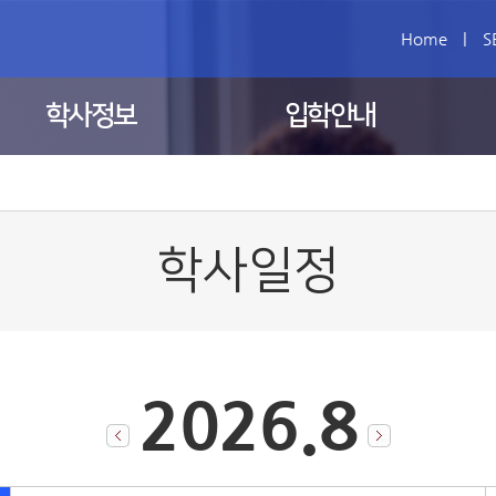
Home
|
S
학사정보
입학안내
학사일정
2026.8