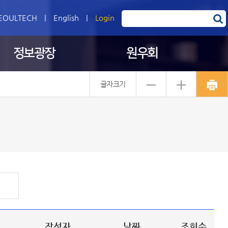
EOULTECH
|
English
|
Login
정보광장
원우회
글자크기
작성자
날짜
조회수