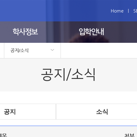
Home
|
S
학사정보
입학안내
공지/소식
공지/소식
자유게시판
자료실
행사갤러리
공지/소식
공지
소식
제목
첨부