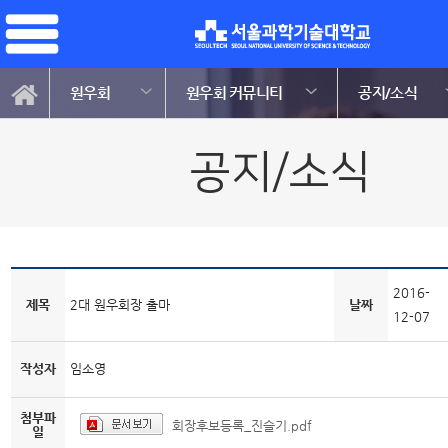
원우회
원우회 커뮤니티
공지/소식
공지/소식
2016-
제목
2대 원우회장 출마
날짜
12-07
작성자
임소영
첨부파
회장후보등록_진슬기.pdf
일