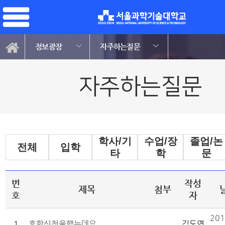
정보광장
자주하는질문
자주하는질문
학사/기
수업/장
졸업/논
전체
입학
타
학
문
번
작성
제목
첨부
호
자
201
1
휴학신청을했는데요
김도연