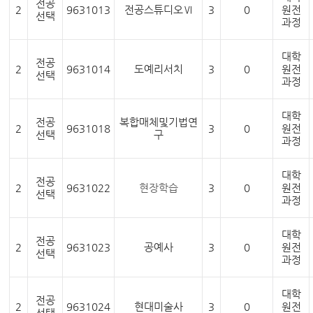
전공
2
9631013
전공스튜디오Ⅵ
3
0
원전
선택
과정
대학
전공
2
9631014
도예리서치
3
0
원전
선택
과정
대학
전공
복합매체및기법연
2
9631018
3
0
원전
선택
구
과정
대학
전공
2
9631022
현장학습
3
0
원전
선택
과정
대학
전공
2
9631023
공예사
3
0
원전
선택
과정
대학
전공
2
9631024
현대미술사
3
0
원전
선택