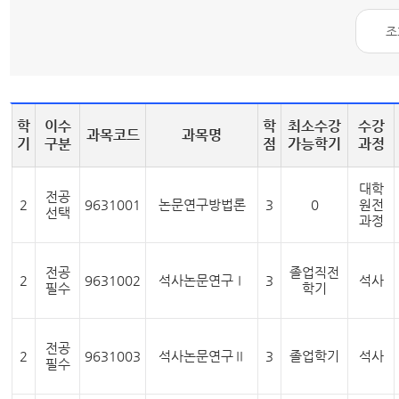
학
이수
학
최소수강
수강
과목코드
과목명
기
구분
점
가능학기
과정
대학
전공
2
9631001
논문연구방법론
3
0
원전
선택
과정
전공
졸업직전
2
9631002
석사논문연구Ⅰ
3
석사
필수
학기
전공
2
9631003
석사논문연구Ⅱ
3
졸업학기
석사
필수