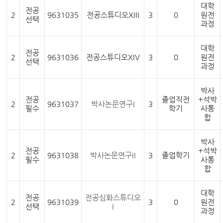
대학
전공
2
9631035
전공스튜디오XIII
3
0
원전
선택
과정
대학
전공
2
9631036
전공스튜디오XIV
3
0
원전
선택
과정
박사
전공
졸업직전
+석박
2
9631037
박사논문연구I
3
필수
학기
사통
합
박사
전공
+석박
2
9631038
박사논문연구II
3
졸업학기
필수
사통
합
대학
전공
전공심화스튜디오
2
9631039
3
0
원전
선택
I
과정