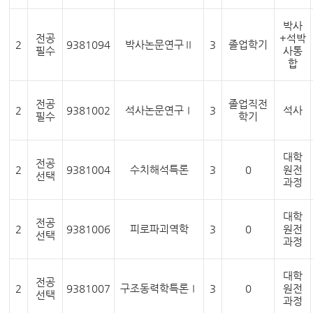
박사
전공
+석박
2
9381094
박사논문연구Ⅱ
3
졸업학기
필수
사통
합
전공
졸업직전
2
9381002
석사논문연구Ⅰ
3
석사
필수
학기
대학
전공
2
9381004
수치해석특론
3
0
원전
선택
과정
대학
전공
2
9381006
피로파괴역학
3
0
원전
선택
과정
대학
전공
2
9381007
구조동력학특론Ⅰ
3
0
원전
선택
과정