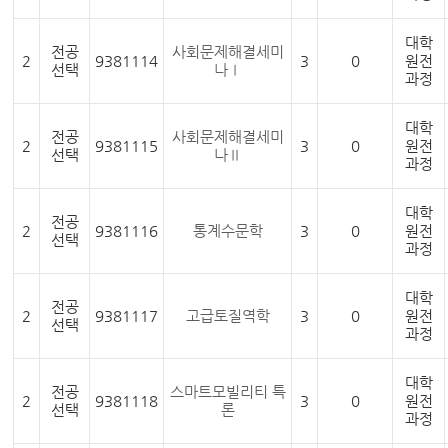
대학
전공
사회문제해결세미
2
9381114
3
0
원전
선택
나Ⅰ
과정
대학
전공
사회문제해결세미
2
9381115
3
0
원전
선택
나Ⅱ
과정
대학
전공
2
9381116
통계수문학
3
0
원전
선택
과정
대학
전공
2
9381117
고급토질역학
3
0
원전
선택
과정
대학
전공
스마트모빌리티 특
2
9381118
3
0
원전
선택
론
과정