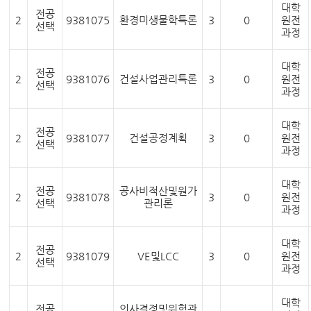
대학
전공
2
9381075
환경미생물학특론
3
0
원전
선택
과정
대학
전공
2
9381076
건설사업관리특론
3
0
원전
선택
과정
대학
전공
2
9381077
건설공정계획
3
0
원전
선택
과정
대학
전공
공사비적산및원가
2
9381078
3
0
원전
선택
관리론
과정
대학
전공
2
9381079
VE및LCC
3
0
원전
선택
과정
대학
전공
의사결정및위험관