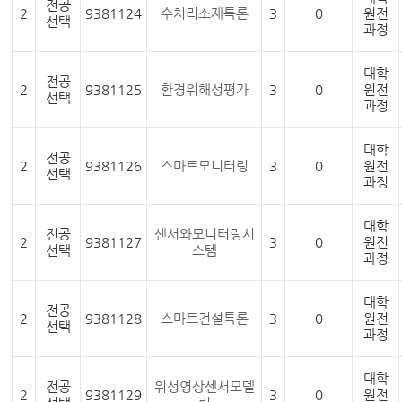
전공
2
9381124
수처리소재특론
3
0
원전
선택
과정
대학
전공
2
9381125
환경위해성평가
3
0
원전
선택
과정
대학
전공
2
9381126
스마트모니터링
3
0
원전
선택
과정
대학
전공
센서와모니터링시
2
9381127
3
0
원전
선택
스템
과정
대학
전공
2
9381128
스마트건설특론
3
0
원전
선택
과정
대학
전공
위성영상센서모델
2
9381129
3
0
원전