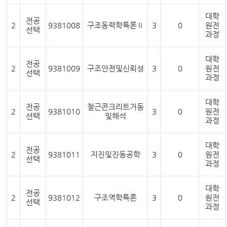
대학
전공
2
9381008
구조동력학특론Ⅱ
3
0
원전
선택
과정
대학
전공
2
9381009
구조안전및신뢰성
3
0
원전
선택
과정
대학
전공
철근콘크리트거동
2
9381010
3
0
원전
선택
및해석
과정
대학
전공
2
9381011
지진및진동공학
3
0
원전
선택
과정
대학
전공
2
9381012
구조역학특론
3
0
원전
선택
과정