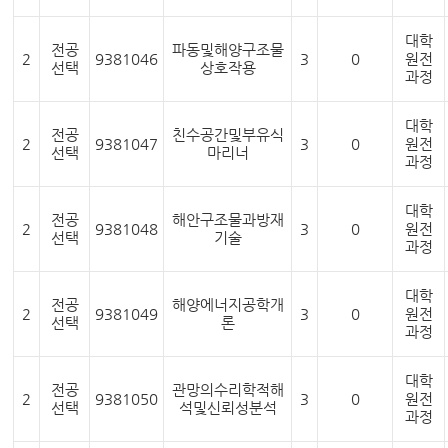
대학
전공
파동및해양구조물
2
9381046
3
0
원전
선택
상호작용
과정
대학
전공
친수공간및부유식
2
9381047
3
0
원전
선택
마리너
과정
대학
전공
해안구조물과방재
2
9381048
3
0
원전
선택
기술
과정
대학
전공
해양에너지공학개
2
9381049
3
0
원전
선택
론
과정
대학
전공
관망의수리학적해
2
9381050
3
0
원전
선택
석및신뢰성분석
과정