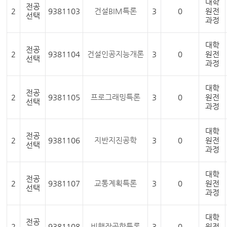
대학
전공
2
9381103
건설BIM특론
3
0
원전
선택
과정
대학
전공
2
9381104
건설인공지능개론
3
0
원전
선택
과정
대학
전공
2
9381105
프로그래밍특론
3
0
원전
선택
과정
대학
전공
2
9381106
지반지진공학
3
0
원전
선택
과정
대학
전공
2
9381107
교통계획특론
3
0
원전
선택
과정
대학
전공
2
9381108
비행장공학특론
3
0
원전