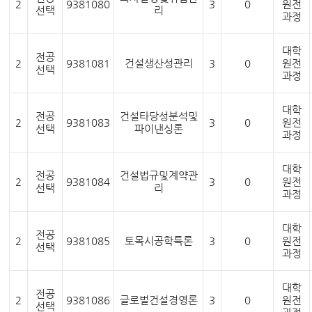
2
9381080
3
0
원전
선택
리
과정
대학
전공
2
9381081
건설생산성관리
3
0
원전
선택
과정
대학
전공
건설타당성분석및
2
9381083
3
0
원전
선택
파이낸싱론
과정
대학
전공
건설법규및계약관
2
9381084
3
0
원전
선택
리
과정
대학
전공
2
9381085
토목시공학특론
3
0
원전
선택
과정
대학
전공
2
9381086
글로벌건설경영론
3
0
원전
선택