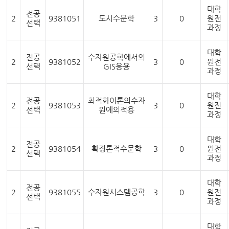
대학
전공
2
9381051
도시수문학
3
0
원전
선택
과정
대학
전공
수자원공학에서의
2
9381052
3
0
원전
선택
GIS응용
과정
대학
전공
최적화이론의수자
2
9381053
3
0
원전
선택
원에의적용
과정
대학
전공
2
9381054
확정론적수문학
3
0
원전
선택
과정
대학
전공
2
9381055
수자원시스템공학
3
0
원전
선택
과정
대학