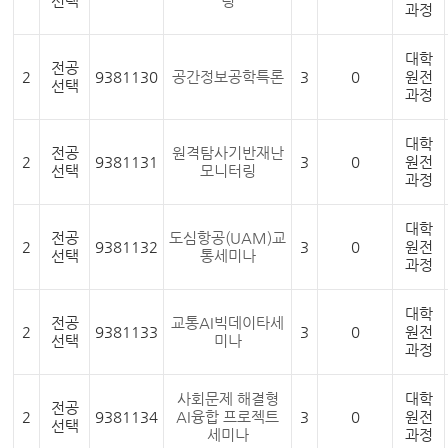
선택
링
과정
대학
전공
2
9381130
공간정보공학특론
3
0
원전
선택
과정
대학
전공
원격탐사기반재난
2
9381131
3
0
원전
선택
모니터링
과정
대학
전공
도심항공(UAM)교
2
9381132
3
0
원전
선택
통세미나
과정
대학
전공
교통AI빅데이타세
2
9381133
3
0
원전
선택
미나
과정
사회문제 해결형
대학
전공
2
9381134
AI융합 프로젝트
3
0
원전
선택
세미나
과정