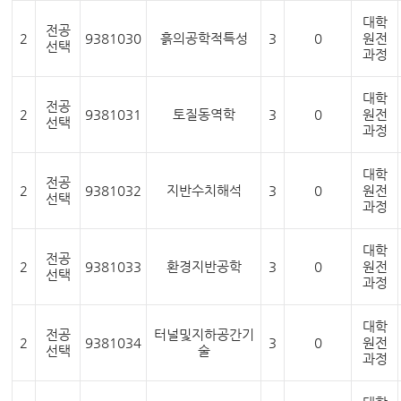
대학
전공
2
9381030
흙의공학적특성
3
0
원전
선택
과정
대학
전공
2
9381031
토질동역학
3
0
원전
선택
과정
대학
전공
2
9381032
지반수치해석
3
0
원전
선택
과정
대학
전공
2
9381033
환경지반공학
3
0
원전
선택
과정
대학
전공
터널및지하공간기
2
9381034
3
0
원전
선택
술
과정