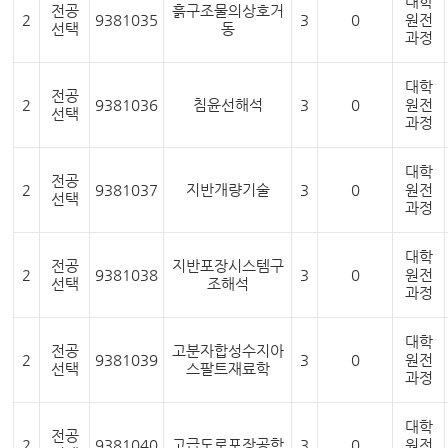
대학
전공
흙구조물의상호거
2
9381035
3
0
원전
선택
동
과정
대학
전공
2
9381036
침윤선해석
3
0
원전
선택
과정
대학
전공
2
9381037
지반개량기술
3
0
원전
선택
과정
대학
전공
지반포장시스템구
2
9381038
3
0
원전
선택
조해석
과정
대학
전공
고분자합성수지아
2
9381039
3
0
원전
선택
스팔트재료학
과정
대학
전공
2
9381040
고급도로포장공학
3
0
원전