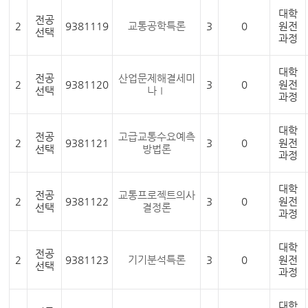
대학
전공
2
9381119
교통공학특론
3
0
원전
선택
과정
대학
전공
산업문제해결세미
2
9381120
3
0
원전
선택
나Ⅰ
과정
대학
전공
고급교통수요예측
2
9381121
3
0
원전
선택
방법론
과정
대학
전공
교통프로젝트의사
2
9381122
3
0
원전
선택
결정론
과정
대학
전공
2
9381123
기기분석특론
3
0
원전
선택
과정
대학