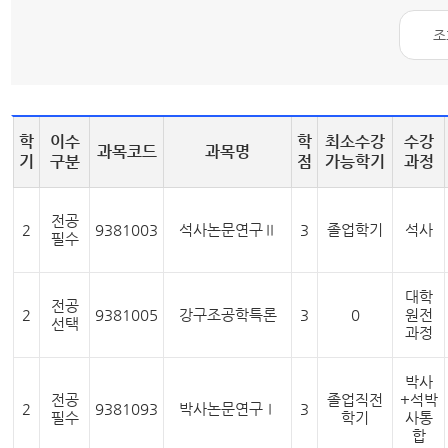
학
이수
학
최소수강
수강
과목코드
과목명
기
구분
점
가능학기
과정
전공
2
9381003
석사논문연구Ⅱ
3
졸업학기
석사
필수
대학
전공
2
9381005
강구조공학특론
3
0
원전
선택
과정
박사
전공
졸업직전
+석박
2
9381093
박사논문연구Ⅰ
3
필수
학기
사통
합