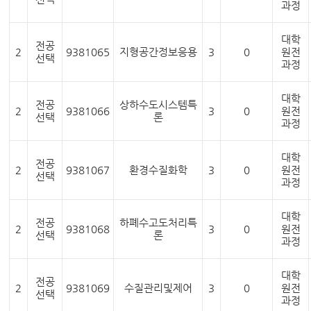
과정
대학
전공
2
9381065
지형공간정보응용
3
0
원전
선택
과정
대학
전공
상하수도시스템특
2
9381066
3
0
원전
선택
론
과정
대학
전공
2
9381067
환경수질화학
3
0
원전
선택
과정
대학
전공
하폐수고도처리특
2
9381068
3
0
원전
선택
론
과정
대학
전공
2
9381069
수질관리및제어
3
0
원전
선택
과정